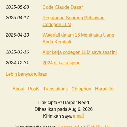
2025-05-08
Code Claude Dasar
2025-04-17
Perjalanan Seorang Pahlawan
Codegen LLM
2025-04-10
Waterfall dalam 15 Menit atau Uang
Anda Kembali
2025-02-16
Alur kerja codegen LLM saya saat ini
2024-12-31
2024 di kaca spion
Lebih banyak tulisan
About
·
Posts
·
Translations
·
Colophon
·
Harper.lol
Hak cipta © Harper Reed
Dihasilkan pada Aug 6, 2026
Kirimkan saya
email